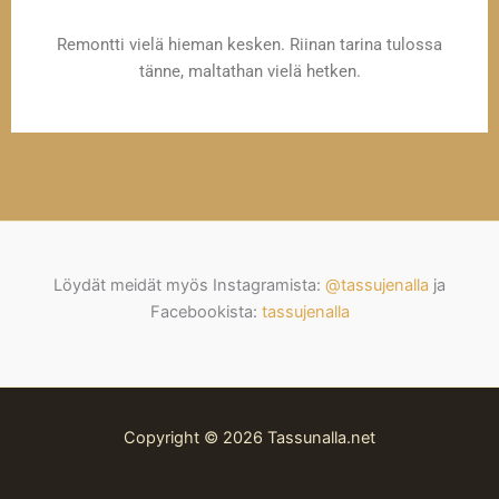
Remontti vielä hieman kesken. Riinan tarina tulossa
tänne, maltathan vielä hetken.
Löydät meidät myös Instagramista:
@tassujenalla
ja
Facebookista:
tassujenalla
Copyright © 2026 Tassunalla.net