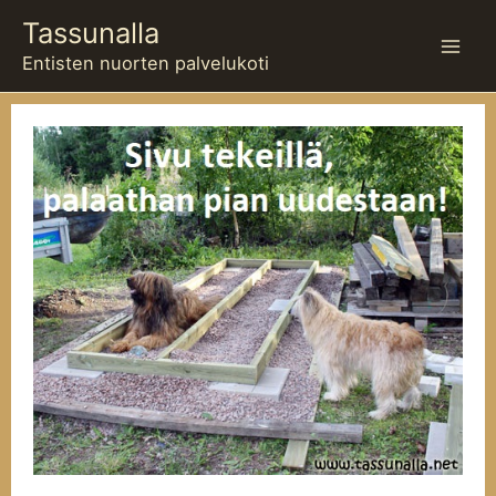
Siirry
Tassunalla
sisältöön
Entisten nuorten palvelukoti