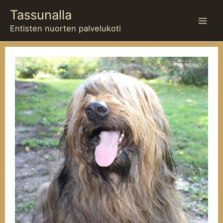
Siirry
Tassunalla
sisältöön
Entisten nuorten palvelukoti