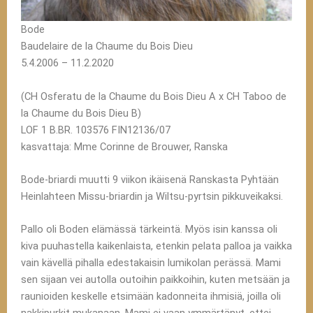
Bode
Baudelaire de la Chaume du Bois Dieu
5.4.2006 – 11.2.2020
(CH Osferatu de la Chaume du Bois Dieu A x CH Taboo de
la Chaume du Bois Dieu B)
LOF 1 B.BR. 103576 FIN12136/07
kasvattaja: Mme Corinne de Brouwer, Ranska
Bode-briardi muutti 9 viikon ikäisenä Ranskasta Pyhtään
Heinlahteen Missu-briardin ja Wiltsu-pyrtsin pikkuveikaksi.
Pallo oli Boden elämässä tärkeintä. Myös isin kanssa oli
kiva puuhastella kaikenlaista, etenkin pelata palloa ja vaikka
vain kävellä pihalla edestakaisin lumikolan perässä. Mami
sen sijaan vei autolla outoihin paikkoihin, kuten metsään ja
raunioiden keskelle etsimään kadonneita ihmisiä, joilla oli