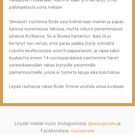
nakkipurkit mukanaan. Mami ei vaan ymmärtänyt, ettei
pallonpeluuta voita mikään.
Viimeiset vuotensa Bode asui kolmistaan mamin ja papan
kanssa isommassa talossa, mutta reilusti pienemmässä
pihassa Kotkassa. Se ei Bodea haitannut. Ikää oli jo
kertynyt sen verran, että paras paikka löytyi sohvalta.
Lopulta keuhkosyöpä uuvutti papparaisen, ja vajaa kaksi
kuukautta ennen 14-vuotispäiväänsä saatoimme hänet
sateenkaarisillan takaa löytyville paremmille
paimennusmaille, jossa ei tunneta kipuja eikä kolotuksia.
Lepää rauhassa rakas Bode. Emme unohda sinua koskaan.
Löydät meidät myös Instagramista:
@tassujenalla
ja
Facebookista:
tassujenalla